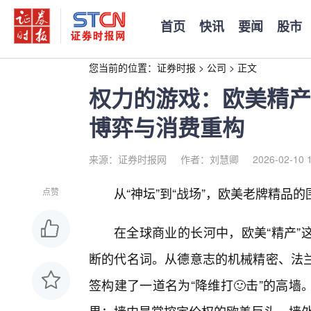
首页
快讯
要闻
股市
您当前的位置：
证券时报
>
公司
>
正文
权力的游戏：欧美精产
博弈与消费重构
来源：证券时报网
作者：刘慧卿
2026-02-10 
从“神坛”到“战场”，欧美老牌精品
点赞
在全球商业的长河中，欧美“精产”
断的代名词。从德意志的机械精密、法
签构建了一道名为“降维打🙂击”的高