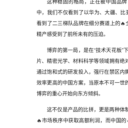
这种稳固的格局，正在被中国品牌
中，我们不仅看到了以华为、大疆、比亚
看到了二三梯队品牌在细分赛道上的🔥
精产感受到了前所未有的压迫。
博弈的第一局，是在“技术天花板”
片、精密光学、材料科学等领域拥有绝
通过饱和式的研发投入，强行在禁区内
效率更高的中国方案，当原本不可一世
博弈的重心开始向东方倾斜。
这不仅是产品的比拼，更是两种体
🔥市场秩序中获取高额利润，而中国的