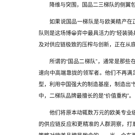
降维与突围，国品二三梯队的侧翼
如果说国品一梯队是与欧美精产在正
队则是这场博😀弈中最具活力的“轻装骑
及对供应链极致的压榨与创新，正在从
所谓的“国品二梯队”，通常是那些
速向中高端靠拢的领军者。他们不再满足
型，利用中国强大的制造基座，制造出“
中，二梯队品牌最擅长的是“价值重构”。
他们将原本动辄数万元的欧美专业
的供应链反应和更精准的人群洞察，打磨