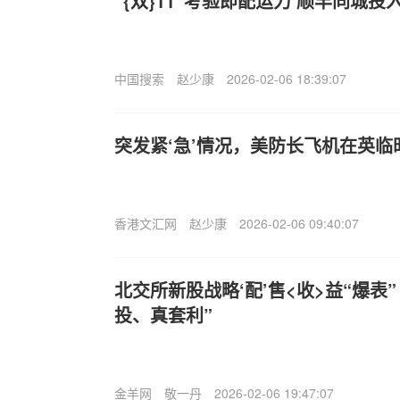
“{双}11”考验即配运力 顺丰同城投
中国搜索
赵少康
2026-02-06 18:39:07
突发紧‘急’情况，美防长飞机在英临
香港文汇网
赵少康
2026-02-06 09:40:07
北交所新股战略‘配’售<收>益“爆表
投、真套利”
金羊网
敬一丹
2026-02-06 19:47:07