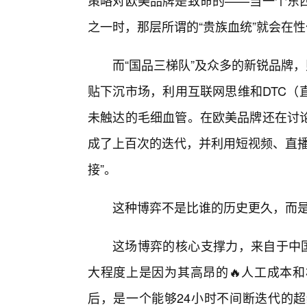
策略对欧美品牌是致命的——当一个东
之一时，那层所谓的“贵族血统”就会在性
而“国品三梯队”及众多的新锐品牌
贴下沉市场，利用互联网思维和DTC（
未触达的毛细血管。在欧美品牌还在讨论
成了上百次的迭代，并利用短视频、直播
接”。
这种博弈不是比谁的历史更久，而
这场博弈的核心支撑力，来自于中国
大程度上是因为其高昂的🔥人工成本
后，是一个能够24小时不间断迭代的