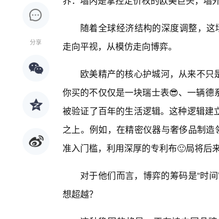
界：墙内是掌控定价权的欧美巨头，墙
随着全球经济结构的深度调整，这场
分享
走向平视，从模仿走向博弈。
欧美精产的核心护城河，从来不只是
你买的不仅仅是一块瑞士表😎、一辆德
被验证了百年的生活逻辑。这种逻辑建
之上。例如，在精密仪器与奢侈品制造领
准入门槛，利用深厚的专利布🙂局将后
对于他们而言，博弈的筹码是“时间
想超越？