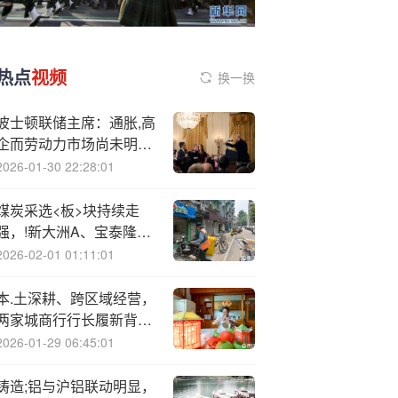
热点
视频
换一换
波士顿联储主席：通胀,高
企而劳动力市场尚未明显
恶化 短期内降息门槛较高
2026-01-30 22:28:01
煤炭采选<板>块持续走
强，!新大洲A、宝泰隆双
双涨停
2026-02-01 01:11:01
本.土深耕、跨区域经营，
两家城商行行长履新背
后：银行的“用人密码”是
2026-01-29 06:45:01
什么？
铸造;铝与沪铝联动明显，