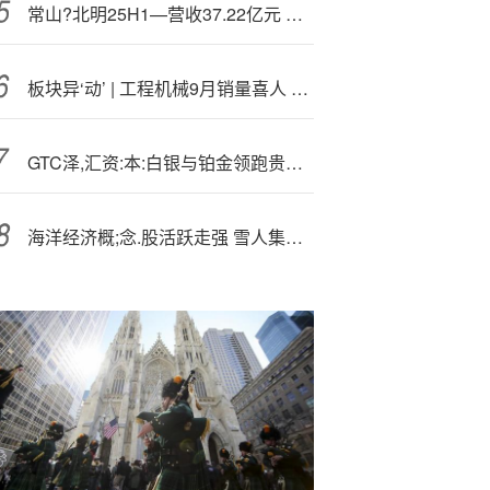
常山?北明25H1—营收37.22亿元 较上年同期增长30.77%
板块异‘动’ | 工程机械9月销量喜人 A股相关板块开盘拉升
GTC泽,汇资:本:白银与铂金领跑贵金属市场
海洋经济概;念.股活跃走强 雪人集团等多股涨停