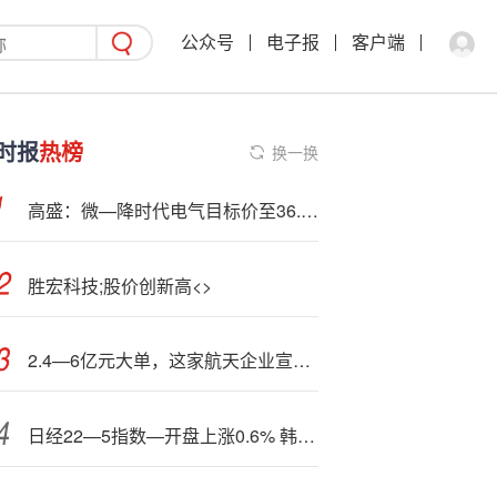
公众号
电子报
客户端
时报
热榜
换一换
高盛：微—降时代电气目标价至36.2港元 评级“买入”
胜宏科技;股价创新高<>
2.4—6亿元大单，这家航天企业宣布中标！<下>周A股调研出炉，五成受访者看好市场这一趋势！
日经22—5指数—开盘上涨0.6% 韩股继续休市