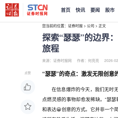
首页
快讯
要闻
股市
您当前的位置：
证券时报
>
公司
>
正文
探索“瑟瑟”的边界
旅程
来源：证券时报网
作者：何亮亮
2026-02
“瑟瑟”的奇点：激发无限创意
点赞
在信息爆炸的今天，我们无时
点燃灵感的事物却愈发稀缺。“瑟瑟
和表达😀创意的方式。它并非一个